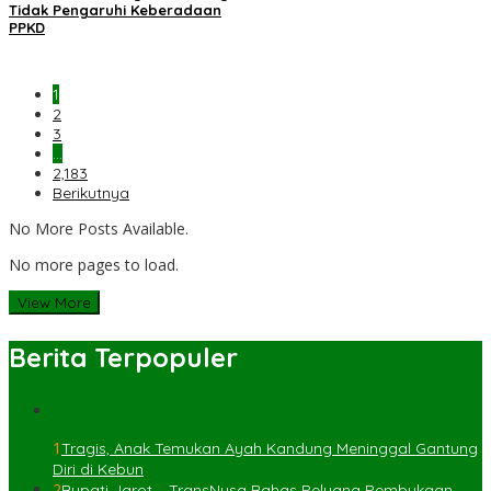
Tidak Pengaruhi Keberadaan
PPKD
1
2
3
…
2,183
Berikutnya
No More Posts Available.
No more pages to load.
View More
Berita Terpopuler
1
Tragis, Anak Temukan Ayah Kandung Meninggal Gantung
Diri di Kebun
2
Bupati Jarot – TransNusa Bahas Peluang Pembukaan