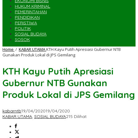
EKONOMI BISNIS
HUKUM KRIMINAL
PEMERINTAHAN
PENDIDIKAN
PERISTIWA
POLITIK
SOSIAL BUDAYA
SOSOK
Home
/
KABAR UTAMA
KTH Kayu Putih Apresiasi Gubernur NTB
Gunakan Produk Lokal di JPS Gemilang
KTH Kayu Putih Apresiasi
Gubernur NTB Gunakan
Produk Lokal di JPS Gemilang
kabarntb
19/04/2020
19/04/2020
KABAR UTAMA
,
SOSIAL BUDAYA
215 Dilihat