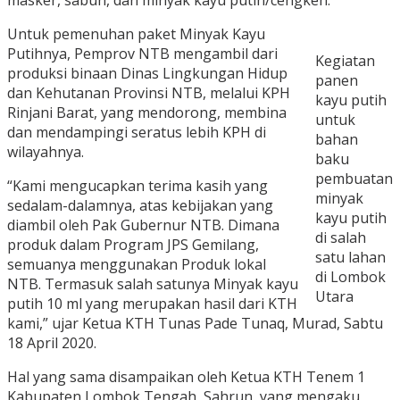
masker, sabun, dan minyak kayu putih/cengkeh.
Untuk pemenuhan paket Minyak Kayu
Putihnya, Pemprov NTB mengambil dari
Kegiatan
produksi binaan Dinas Lingkungan Hidup
panen
dan Kehutanan Provinsi NTB, melalui KPH
kayu putih
Rinjani Barat, yang mendorong, membina
untuk
dan mendampingi seratus lebih KPH di
bahan
wilayahnya.
baku
pembuatan
“Kami mengucapkan terima kasih yang
minyak
sedalam-dalamnya, atas kebijakan yang
kayu putih
diambil oleh Pak Gubernur NTB. Dimana
di salah
produk dalam Program JPS Gemilang,
satu lahan
semuanya menggunakan Produk lokal
di Lombok
NTB. Termasuk salah satunya Minyak kayu
Utara
putih 10 ml yang merupakan hasil dari KTH
kami,” ujar Ketua KTH Tunas Pade Tunaq, Murad, Sabtu
18 April 2020.
Hal yang sama disampaikan oleh Ketua KTH Tenem 1
Kabupaten Lombok Tengah, Sahrun, yang mengaku