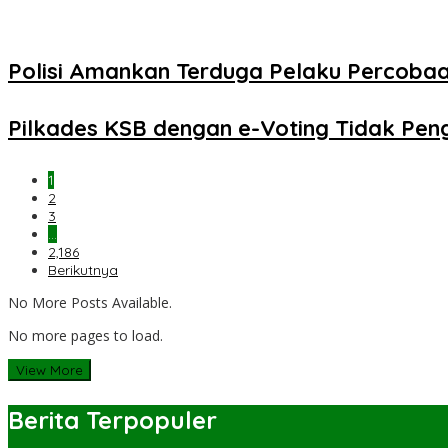
Polisi Amankan Terduga Pelaku Percob
Pilkades KSB dengan e-Voting Tidak Pe
1
2
3
…
2,186
Berikutnya
No More Posts Available.
No more pages to load.
View More
Berita Terpopuler