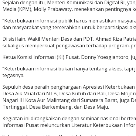
Sejalan dengan itu, Menteri Komunikasi dan Digital RI, ya
Media (KPM), Molly Prabawaty, menekankan pentingnya ke
“Keterbukaan informasi publik harus memastikan masyarak
dan masyarakat yang tercerahkan untuk berpartisipasi ak
Di sisi lain, Wakil Menteri Desa dan PDT, Ahmad Riza P
sekaligus memperkuat pengawasan terhadap program-p
Ketua Komisi Informasi (KI) Pusat, Donny Yoesgiantoro, j
“Keterbukaan informasi bukan hanya tentang akses, tapi
tegasnya.
Sepuluh desa peraih penghargaan Apresiasi Keterbukaan In
Desa Aik Mual dari NTB, Desa Kutuh dari Bali, Desa Mojo
Nagari III Kota Aur Malintang dari Sumatera Barat, juga
Tertinggal, Desa Berkembang, dan Desa Maju.
Kegiatan ini dirangkaikan dengan seminar nasional bertema
Informasi Pusat meluncurkan Literatur Keterbukaan Inform