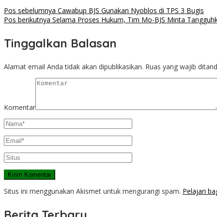
Pos sebelumnya
Cawabup BJS Gunakan Nyoblos di TPS 3 Bugis
Pos berikutnya
Selama Proses Hukum, Tim Mo-BJS Minta Tangguhkan
Tinggalkan Balasan
Alamat email Anda tidak akan dipublikasikan.
Ruas yang wajib ditan
Komentar
Situs ini menggunakan Akismet untuk mengurangi spam.
Pelajari b
Berita Terbaru