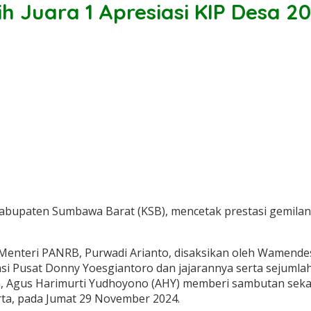
 Juara 1 Apresiasi KIP Desa 2
abupaten Sumbawa Barat (KSB), mencetak prestasi gemilang
enteri PANRB, Purwadi Arianto, disaksikan oleh Wamendes
 Pusat Donny Yoesgiantoro dan jajarannya serta sejumlah p
n, Agus Harimurti Yudhoyono (AHY) memberi sambutan sek
rta, pada Jumat 29 November 2024.