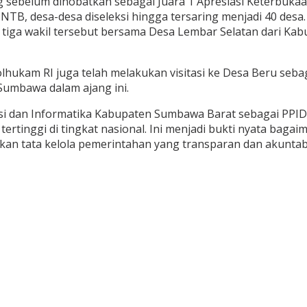
g sebelum dinobatkan sebagai Juara 1 Apresiasi Keterbukaa
i NTB, desa-desa diseleksi hingga tersaring menjadi 40 desa.
ri tiga wakil tersebut bersama Desa Lembar Selatan dari K
ukam RI juga telah melakukan visitasi ke Desa Beru sebaga
Sumbawa dalam ajang ini.
ikasi dan Informatika Kabupaten Sumbawa Barat sebagai PP
ertinggi di tingkat nasional. Ini menjadi bukti nyata baga
 tata kelola pemerintahan yang transparan dan akuntabe