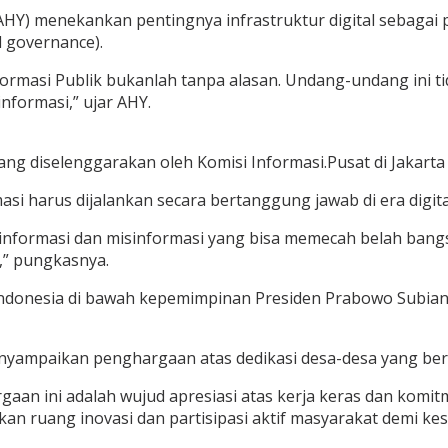
) menekankan pentingnya infrastruktur digital sebagai po
d governance).
rmasi Publik bukanlah tanpa alasan. Undang-undang ini tid
nformasi,” ujar AHY.
ng diselenggarakan oleh Komisi Informasi.Pusat di Jakarta
 harus dijalankan secara bertanggung jawab di era digital
sinformasi dan misinformasi yang bisa memecah belah bangs
,” pungkasnya.
 Indonesia di bawah kepemimpinan Presiden Prabowo Subian
enyampaikan penghargaan atas dedikasi desa-desa yang be
an ini adalah wujud apresiasi atas kerja keras dan komit
kan ruang inovasi dan partisipasi aktif masyarakat demi k