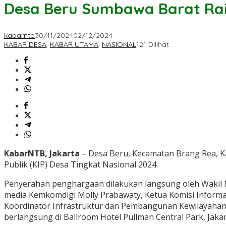
Desa Beru Sumbawa Barat Raih
kabarntb
30/11/2024
02/12/2024
KABAR DESA
,
KABAR UTAMA
,
NASIONAL
121 Dilihat
KabarNTB, Jakarta
– Desa Beru, Kecamatan Brang Rea, K
Publik (KIP) Desa Tingkat Nasional 2024.
Penyerahan penghargaan dilakukan langsung oleh Wakil M
media Kemkomdigi Molly Prabawaty, Ketua Komisi Informasi
Koordinator Infrastruktur dan Pembangunan Kewilayaha
berlangsung di Ballroom Hotel Pullman Central Park, Jaka