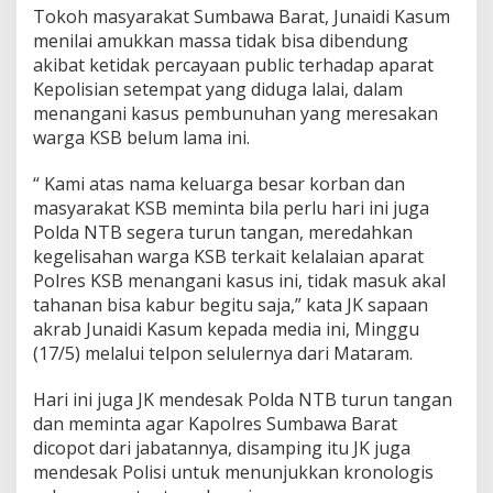
m
Tokoh masyarakat Sumbawa Barat, Junaidi Kasum
p
menilai amukkan massa tidak bisa dibendung
e
akibat ketidak percayaan public terhadap aparat
l
Kepolisian setempat yang diduga lalai, dalam
e
n
menangani kasus pembunuhan yang meresakan
g
warga KSB belum lama ini.
”
P
“ Kami atas nama keluarga besar korban dan
o
masyarakat KSB meminta bila perlu hari ini juga
l
i
Polda NTB segera turun tangan, meredahkan
s
kegelisahan warga KSB terkait kelalaian aparat
i
Polres KSB menangani kasus ini, tidak masuk akal
Y
tahanan bisa kabur begitu saja,” kata JK sapaan
a
n
akrab Junaidi Kasum kepada media ini, Minggu
g
(17/5) melalui telpon selulernya dari Mataram.
L
a
Hari ini juga JK mendesak Polda NTB turun tangan
l
dan meminta agar Kapolres Sumbawa Barat
a
i
dicopot dari jabatannya, disamping itu JK juga
mendesak Polisi untuk menunjukkan kronologis