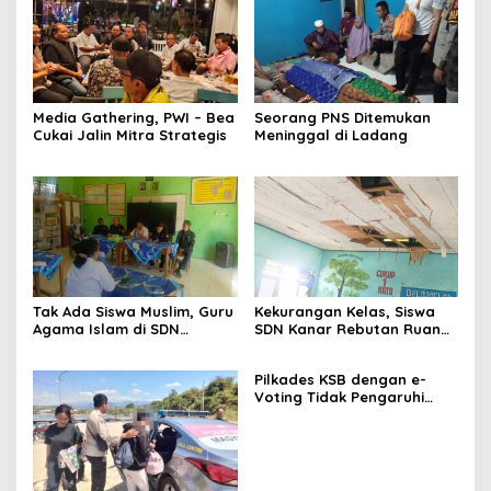
Media Gathering, PWI – Bea
Seorang PNS Ditemukan
Cukai Jalin Mitra Strategis
Meninggal di Ladang
Tak Ada Siswa Muslim, Guru
Kekurangan Kelas, Siswa
Agama Islam di SDN
SDN Kanar Rebutan Ruang
Sampar Maras Terkatung-
Belajar
katung ‎
Pilkades KSB dengan e-
Voting Tidak Pengaruhi
Keberadaan PPKD