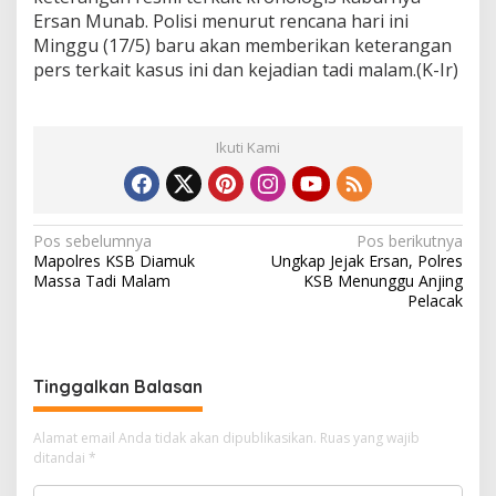
Ersan Munab. Polisi menurut rencana hari ini
Minggu (17/5) baru akan memberikan keterangan
pers terkait kasus ini dan kejadian tadi malam.(K-Ir)
Ikuti Kami
N
Pos sebelumnya
Pos berikutnya
Mapolres KSB Diamuk
Ungkap Jejak Ersan, Polres
a
Massa Tadi Malam
KSB Menunggu Anjing
v
Pelacak
i
g
Tinggalkan Balasan
a
s
Alamat email Anda tidak akan dipublikasikan.
Ruas yang wajib
i
ditandai
*
p