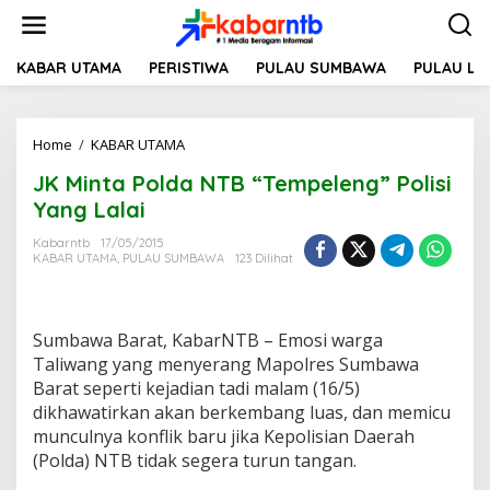
L
e
w
a
KABAR UTAMA
PERISTIWA
PULAU SUMBAWA
PULAU L
t
i
k
Home
/
KABAR UTAMA
J
e
K
k
JK Minta Polda NTB “Tempeleng” Polisi
M
o
i
n
Yang Lalai
n
t
t
e
Kabarntb
17/05/2015
KABAR UTAMA
,
PULAU SUMBAWA
123 Dilihat
a
n
P
o
l
Sumbawa Barat, KabarNTB – Emosi warga
d
a
Taliwang yang menyerang Mapolres Sumbawa
N
Barat seperti kejadian tadi malam (16/5)
T
dikhawatirkan akan berkembang luas, dan memicu
B
munculnya konflik baru jika Kepolisian Daerah
“
(Polda) NTB tidak segera turun tangan.
T
e