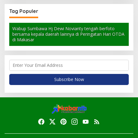
Tag Populer
Wabup Sumbawa Hj Dewi Novianty tengah berfoto
bersama kepala daerah lainnya di Peringatan Hari OTDA
di Makasar