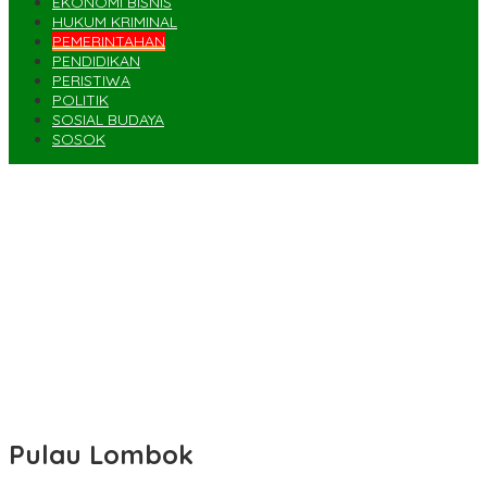
EKONOMI BISNIS
HUKUM KRIMINAL
PEMERINTAHAN
PENDIDIKAN
PERISTIWA
POLITIK
SOSIAL BUDAYA
SOSOK
Media Gathering, PWI – Bea Cukai Jalin Mitra Strategis
Seorang PNS Ditemukan Meninggal di Ladang
Tak Ada Siswa Muslim, Guru Agama Islam di SDN Sampar Maras
Terkatung-katung ‎
Kekurangan Kelas, Siswa SDN Kanar Rebutan Ruang Belajar
Polisi Amankan Terduga Pelaku Percobaan Pemerkosaan yang
Ancam Korban dengan Parang
Pulau Lombok