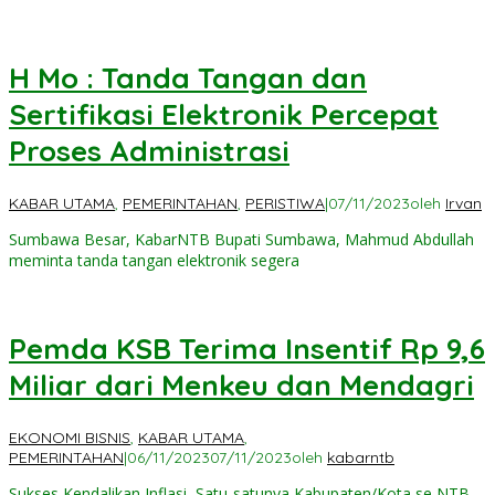
H Mo : Tanda Tangan dan
Sertifikasi Elektronik Percepat
Proses Administrasi
KABAR UTAMA
,
PEMERINTAHAN
,
PERISTIWA
|
07/11/2023
oleh
Irvan
Sumbawa Besar, KabarNTB Bupati Sumbawa, Mahmud Abdullah
meminta tanda tangan elektronik segera
Pemda KSB Terima Insentif Rp 9,6
Miliar dari Menkeu dan Mendagri
EKONOMI BISNIS
,
KABAR UTAMA
,
PEMERINTAHAN
|
06/11/2023
07/11/2023
oleh
kabarntb
Sukses Kendalikan Inflasi, Satu-satunya Kabupaten/Kota se NTB