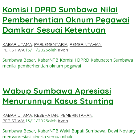
Komisi I DPRD Sumbawa Nilai
Pemberhentian Oknum Pegawai
Damkar Sesuai Ketentuan
KABAR UTAMA
,
PARLEMENTARIA
,
PEMERINTAHAN
,
PERISTIWA
|
15/11/2023
oleh
Irvan
Sumbawa Besar, KabarNTB Komisi I DPRD Kabupaten Sumbawa
menilai pemberhentian oknum pegawai
Wabup Sumbawa Apresiasi
Menurunnya Kasus Stunting
KABAR UTAMA
,
KESEHATAN
,
PEMERINTAHAN
,
PERISTIWA
|
13/11/2023
oleh
Irvan
Sumbawa Besar, KabarNTB Wakil Bupati Sumbawa, Dewi Noviany
mengapresiasi kinerja semua pihak