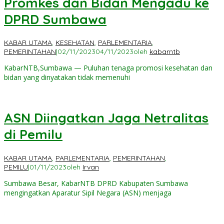
Promkes dan Bidan Mengadu ke
DPRD Sumbawa
KABAR UTAMA
,
KESEHATAN
,
PARLEMENTARIA
,
PEMERINTAHAN
|
02/11/2023
04/11/2023
oleh
kabarntb
KabarNTB,Sumbawa — Puluhan tenaga promosi kesehatan dan
bidan yang dinyatakan tidak memenuhi
ASN Diingatkan Jaga Netralitas
di Pemilu
KABAR UTAMA
,
PARLEMENTARIA
,
PEMERINTAHAN
,
PEMILU
|
01/11/2023
oleh
Irvan
Sumbawa Besar, KabarNTB DPRD Kabupaten Sumbawa
mengingatkan Aparatur Sipil Negara (ASN) menjaga