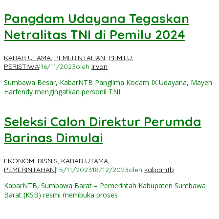
Pangdam Udayana Tegaskan
Netralitas TNI di Pemilu 2024
KABAR UTAMA
,
PEMERINTAHAN
,
PEMILU
,
PERISTIWA
|
16/11/2023
oleh
Irvan
Sumbawa Besar, KabarNTB Panglima Kodam IX Udayana, Mayen
Harfendy mengingatkan personil TNI
Seleksi Calon Direktur Perumda
Barinas Dimulai
EKONOMI BISNIS
,
KABAR UTAMA
,
PEMERINTAHAN
|
15/11/2023
18/12/2023
oleh
kabarntb
KabarNTB, Sumbawa Barat – Pemerintah Kabupaten Sumbawa
Barat (KSB) resmi membuka proses