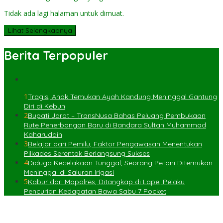
Tidak ada lagi halaman untuk dimuat.
Lihat Selengkapnya
Berita Terpopuler
1
Tragis, Anak Temukan Ayah Kandung Meninggal Gantung
Diri di Kebun
2
Bupati Jarot – TransNusa Bahas Peluang Pembukaan
Rute Penerbangan Baru di Bandara Sultan Muhammad
Kaharuddin
3
Belajar dari Pemilu, Faktor Pengawasan Menentukan
Pilkades Serentak Berlangsung Sukses
4
Diduga Kecelakaan Tunggal, Seorang Petani Ditemukan
Meninggal di Saluran Irigasi
5
Kabur dari Mapolres, Ditangkap di Lape, Pelaku
Pencurian Kedapatan Bawa Sabu 7 Pocket