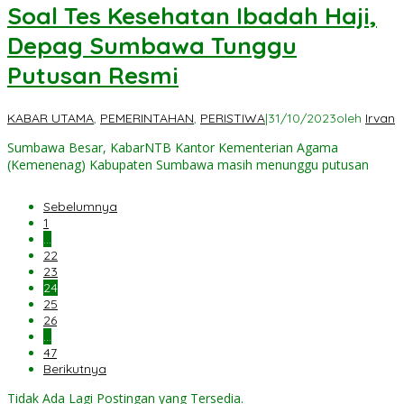
Soal Tes Kesehatan Ibadah Haji,
Depag Sumbawa Tunggu
Putusan Resmi
KABAR UTAMA
,
PEMERINTAHAN
,
PERISTIWA
|
31/10/2023
oleh
Irvan
Sumbawa Besar, KabarNTB Kantor Kementerian Agama
(Kemenenag) Kabupaten Sumbawa masih menunggu putusan
Sebelumnya
1
…
22
23
24
25
26
…
47
Berikutnya
Tidak Ada Lagi Postingan yang Tersedia.