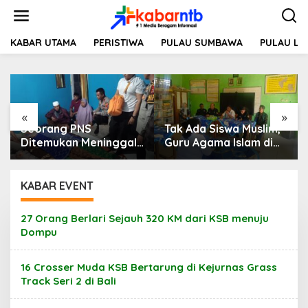
L
e
w
a
KABAR UTAMA
PERISTIWA
PULAU SUMBAWA
PULAU L
t
i
k
e
k
«
»
o
Seorang PNS
Tak Ada Siswa Muslim,
n
t
Ditemukan Meninggal
Guru Agama Islam di
e
di Ladang
SDN Sampar Maras
n
Terkatung-katung ‎
KABAR EVENT
27 Orang Berlari Sejauh 320 KM dari KSB menuju
Dompu
16 Crosser Muda KSB Bertarung di Kejurnas Grass
Track Seri 2 di Bali